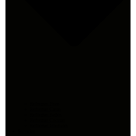
Reformas Pisos
Reformas Casas
Reformas Baños
Reformas Cocinas
Reformas Integrales
Servicios