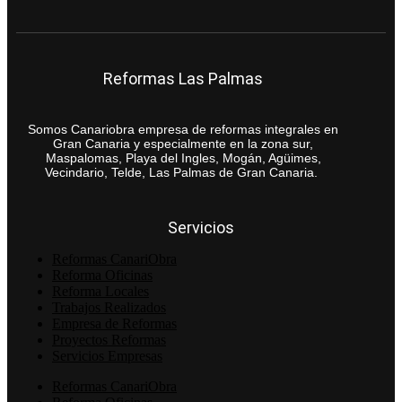
Reformas Las Palmas
Somos Canariobra empresa de reformas integrales en
Gran Canaria y especialmente en la zona sur,
Maspalomas, Playa del Ingles, Mogán, Agüimes,
Vecindario, Telde, Las Palmas de Gran Canaria.
Servicios
Reformas CanariObra
Reforma Oficinas
Reforma Locales
Trabajos Realizados
Empresa de Reformas
Proyectos Reformas
Servicios Empresas
Reformas CanariObra