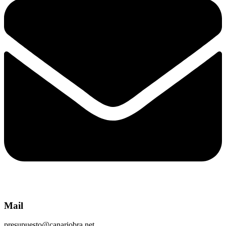
Mail
presupuesto@canariobra.net