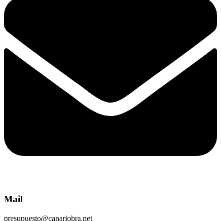
Mail
presupuesto@canariobra.net